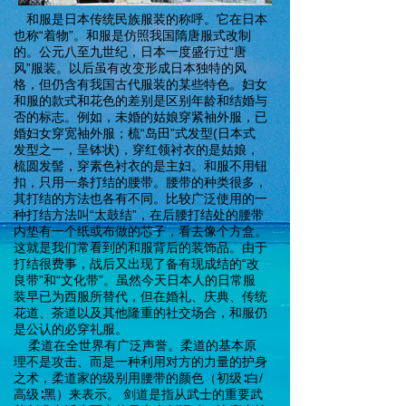
和服是日本传统民族服装的称呼。它在日本
也称“着物”。和服是仿照我国隋唐服式改制
的。公元八至九世纪，日本一度盛行过“唐
风”服装。以后虽有改变形成日本独特的风
格，但仍含有我国古代服装的某些特色。妇女
和服的款式和花色的差别是区别年龄和结婚与
否的标志。例如，未婚的姑娘穿紧袖外服，已
婚妇女穿宽袖外服；梳“岛田”式发型(日本式
发型之一，呈钵状)，穿红领衬衣的是姑娘，
梳圆发髻，穿素色衬衣的是主妇。和服不用钮
扣，只用一条打结的腰带。腰带的种类很多，
其打结的方法也各有不同。比较广泛使用的一
种打结方法叫“太鼓结”，在后腰打结处的腰带
内垫有一个纸或布做的芯子，看去像个方盒。
这就是我们常看到的和服背后的装饰品。由于
打结很费事，战后又出现了备有现成结的“改
良带”和“文化带”。虽然今天日本人的日常服
装早已为西服所替代，但在婚礼、庆典、传统
花道、茶道以及其他隆重的社交场合，和服仍
是公认的必穿礼服。
柔道在全世界有广泛声誉。柔道的基本原
理不是攻击、而是一种利用对方的力量的护身
之术，柔道家的级别用腰带的颜色（初级∶白/
高级∶黑）来表示。 剑道是指从武士的重要武