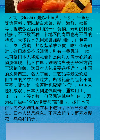
寿司（Sushi）是以生鱼片、生虾、生鱼粉
等为原料，配以精白米饭、醋、海鲜、辣根
等，捏成饭团后食用的一种食物。寿司的种类
很多，不下数百种，各地区的寿司也有不同的
特点。大多数是先用米饭加醋调制，再包卷
鱼、肉、蛋类，加以紫菜或豆皮。吃生鱼寿司
时，饮日本绿茶或清酒，别有一番风味。 赠
礼习俗日本人将送礼看作是向对方表示心意的
物质体现。礼不在厚，赠送得当便会给对方留
下深刻印象。送日本人礼品要选择适当，中国
的文房四宝、名人字画、工艺品等最受欢迎，
但字画的尺寸不宜过大。所送礼品的包装不能
草率，哪怕是一盒茶叶也应精心打理。中国人
送礼成双，日本人则避偶就奇，通常用１、
３、５、７等奇数，但又忌讳其中的"９"，因
为在日语中"９"的读音与"苦"相同。按日本习
俗，向个人赠礼须在私下进行，不宜当众送
出。日本人禁忌绿色。不喜欢荷花，而喜欢樱
花、乌龟和鸭子。