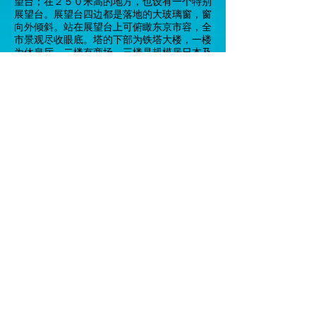
望台；在２５０米高的地方，也设有一个特别
展望台。展望台四边都是落地的大玻璃窗，窗
向外倾斜。站在展望台上可俯瞰东京市容，全
市景观尽收眼底。塔的下部为铁塔大楼，一楼
为休息厅，二楼有商场，三楼是规模居日本及
远东第一的蜡像馆，四楼是近代科学馆和电视
摄影棚，五楼是电台发射台。
唐招提寺 (Toshodai Temple) 位于奈良市的
唐招提寺是由中国唐代高僧鉴真和尚亲手兴建
的，是日本佛教律宗的总寺院，这座具有中国
盛唐建筑风格的建筑物被确定为日本国宝。唐
代高僧鉴真（公元６８８—７６３年）第６次
东渡日本后，于天平宝字三年（公元７５９
年）开始建造，大约于公元７７０年竣工。寺
院大门上红色横额“唐招提寺”是日本孝谦女皇
仿王羲之、王献之的字体所书。寺内，松林苍
翠，庭院幽静，殿宇重重，有天平时代的讲
堂、戒坛，奈良时代（公元７１０—７８９
年）后期的金堂，镰仓时代（公元１１８５一
１３３３年）的鼓楼、礼堂及天平以后的佛
像、法器和经卷。御影堂前东面有鉴真墓，院
中植有来自中国的松树、桂花、牡丹、芍
药、“孙文莲”、“唐招提寺莲”、“唐招提寺青
莲”、“舞妃莲”、 “日中友谊莲”和扬州的琼花
等名花异。