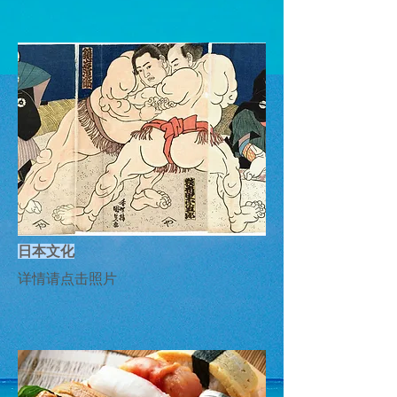
日本文化
详情请点击照片