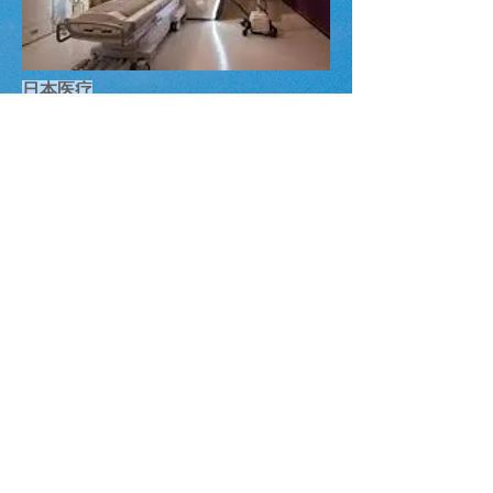
日本医疗
详情请点击照片
日本房地产