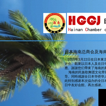
日本海南总商会及海
2015年3月22日在日本
评价。觀衆以日本人及在日
應。謝謝您们帶來了海南的
海南的民族歌舞团文化带到
导。同時感謝全日本华侨华
此特别感谢本次恊办的全日
日中友好会館。再次感谢。