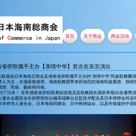
首页
关于商会
商会活动
南省侨联攜手主办【亲情中华】首次在东京演出
東京銀座由日本海南总商会及海南省侨联攜手主办的“亲情中华”民族歌舞團
华人为主，全埸座無虛席。海南歌舞团带来的強烈的海南民族風情、熱情
風情、民俗、藝術和问候。
了日本！ 非常感谢省侨联陈勇副巡视员及歌舞团长孫凯率领20名優秀
人連合会颜安会长的幫助给以極高端舞台总監技术配合及日本律师会何连明
本华侨华人連合会、日本海南同郷会、日中映画恊会，以及作後援的中国