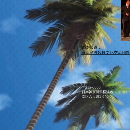
媒体报道：
海南民族歌舞文化交流团赴
〒232-0066
日本神奈川県横浜市
南区六ッ川1-640-5