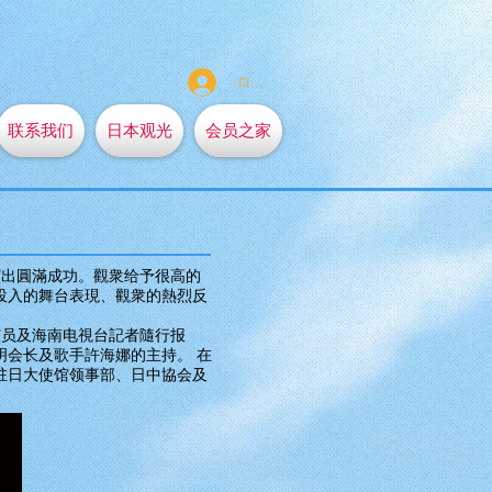
ログイン
联系我们
日本观光
会员之家
演出圓滿成功。觀衆给予很高的
投入的舞台表現、觀衆的熱烈反
演员及海南电視台記者隨行报
会长及歌手許海娜的主持。 在
驻日大使馆领事部、日中協会及